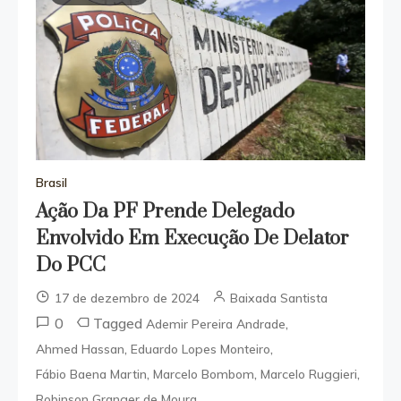
Brasil
Ação Da PF Prende Delegado
Envolvido Em Execução De Delator
Do PCC
17 de dezembro de 2024
Baixada Santista
0
Tagged
,
Ademir Pereira Andrade
,
,
Ahmed Hassan
Eduardo Lopes Monteiro
,
,
,
Fábio Baena Martin
Marcelo Bombom
Marcelo Ruggieri
,
Robinson Granger de Moura