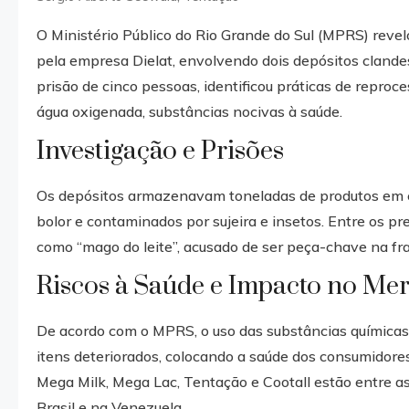
O Ministério Público do Rio Grande do Sul (MPRS) reve
pela empresa Dielat, envolvendo dois depósitos clandes
prisão de cinco pessoas, identificou práticas de reproc
água oxigenada, substâncias nocivas à saúde.
Investigação e Prisões
Os depósitos armazenavam toneladas de produtos em c
bolor e contaminados por sujeira e insetos. Entre os pr
como “mago do leite”, acusado de ser peça-chave na fr
Riscos à Saúde e Impacto no Me
De acordo com o MPRS, o uso das substâncias químicas 
itens deteriorados, colocando a saúde dos consumidore
Mega Milk, Mega Lac, Tentação e Cootall estão entre as
Brasil e na Venezuela.