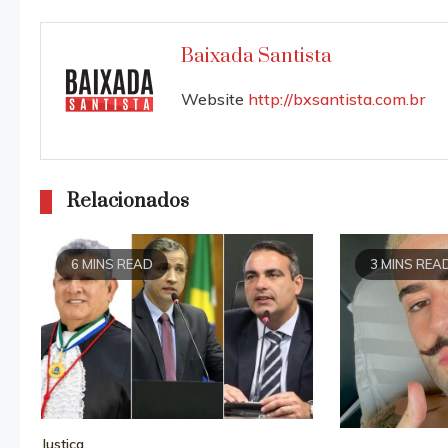
articles
Baixada Santista
Website
http://bxsantista.com.br
Relacionados
6 MINS READ
3 MINS REA
Justiça