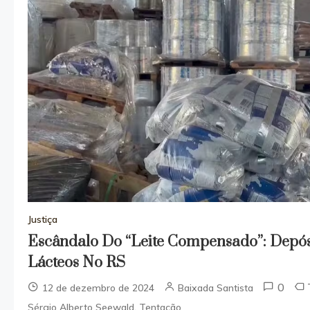
Justiça
Escândalo Do “Leite Compensado”: Depós
Lácteos No RS
0
12 de dezembro de 2024
Baixada Santista
,
Sérgio Alberto Seewald
Tentação