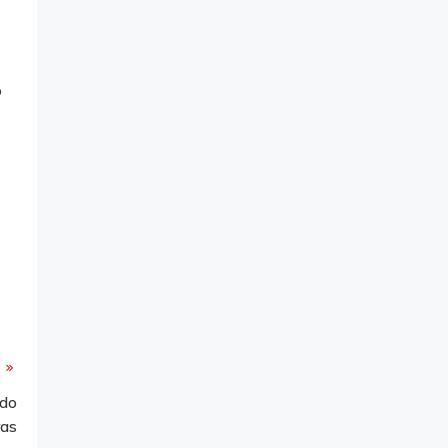
o
 do
ras