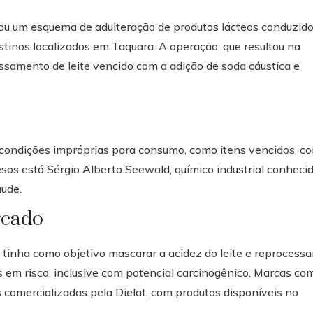
lou um esquema de adulteração de produtos lácteos conduzid
tinos localizados em Taquara. A operação, que resultou na
essamento de leite vencido com a adição de soda cáustica e
ondições impróprias para consumo, como itens vencidos, c
esos está Sérgio Alberto Seewald, químico industrial conheci
aude.
rcado
tinha como objetivo mascarar a acidez do leite e reprocessa
s em risco, inclusive com potencial carcinogênico. Marcas co
 comercializadas pela Dielat, com produtos disponíveis no