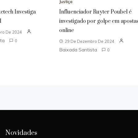
Justiça
etech Investiga
Influenciador Ruyter Poubel é
l
investigado por golpe em aposta
online
ro De 2024
sta
0
29 De Dezembro De 2024
Baixada Santista
0
Novidades