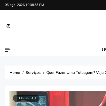
Skip
05 ago, 2026
10:38:34 PM
to
content
H
Home
Serviços
Quer Fazer Uma Tatuagem? Veja C
3 MINS READ