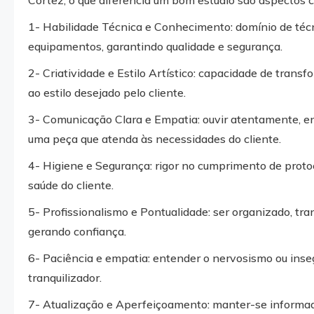
Cortez, o que diferencia um bom estúdio são aspectos 
1- Habilidade Técnica e Conhecimento: domínio de técn
equipamentos, garantindo qualidade e segurança.
2- Criatividade e Estilo Artístico: capacidade de trans
ao estilo desejado pelo cliente.
3- Comunicação Clara e Empatia: ouvir atentamente, e
uma peça que atenda às necessidades do cliente.
4- Higiene e Segurança: rigor no cumprimento de protoc
saúde do cliente.
5- Profissionalismo e Pontualidade: ser organizado, tr
gerando confiança.
6- Paciência e empatia: entender o nervosismo ou inse
tranquilizador.
7- Atualização e Aperfeiçoamento: manter-se informado