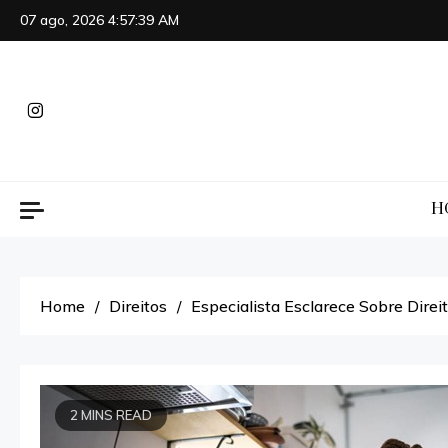
Skip
07 ago, 2026
4:57:40 AM
to
content
H
Home
Direitos
Especialista Esclarece Sobre Dire
2 MINS READ