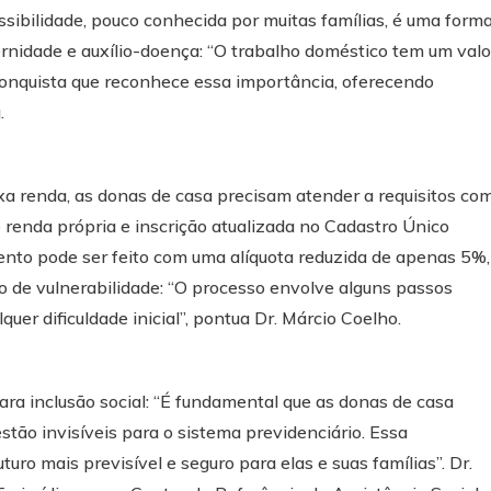
ossibilidade, pouco conhecida por muitas famílias, é uma form
ernidade e auxílio-doença: “O trabalho doméstico tem um valo
conquista que reconhece essa importância, oferecendo
.
xa renda, as donas de casa precisam atender a requisitos co
e renda própria e inscrição atualizada no Cadastro Único
mento pode ser feito com uma alíquota reduzida de apenas 5%,
o de vulnerabilidade: “O processo envolve alguns passos
quer dificuldade inicial”, pontua Dr. Márcio Coelho.
ra inclusão social: “É fundamental que as donas de casa
ão invisíveis para o sistema previdenciário. Essa
uro mais previsível e seguro para elas e suas famílias”. Dr.