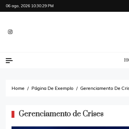
Skip
06 ago, 2026
10:30:29 PM
to
content
H
Home
Página De Exemplo
Gerenciamento De Cri
Gerenciamento de Crises