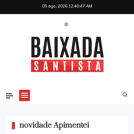
Skip
05 ago, 2026
12:40:47 AM
to
content
Baixada Santista
novidade Apimentei