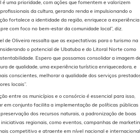
al é uma prioridade, com ações que fomentem e valorizem
 profissionais da cultura, gerando renda e impulsionando o
ão fortalece a identidade da região, enriquece a experiência
empre com foco no bem-estar da comunidade local”, diz.
 de Oliveira ressalta que as expectativas para o turismo na
nsiderando o potencial de Ubatuba e do Litoral Norte como
stentabilidade. Espero que possamos consolidar a imagem d
ra de qualidade, uma experiência turística enriquecedora, e
 mais conscientes, melhorar a qualidade dos serviços prestados
res locais”.
ão entre os municípios e o consórcio é essencial para isso,
ar em conjunto facilita a implementação de políticas públicas
reservação dos recursos naturais, a padronização de boas
, iniciativas regionais, como eventos, campanhas de marketi
mais competitivo e atraente em nível nacional e internacional