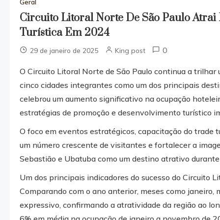
Geral
Circuito Litoral Norte De São Paulo Atra
Turística Em 2024
0
29 de janeiro de 2025
King post
O Circuito Litoral Norte de São Paulo continua a trilha
cinco cidades integrantes como um dos principais desti
celebrou um aumento significativo na ocupação hotelei
estratégias de promoção e desenvolvimento turístico i
O foco em eventos estratégicos, capacitação do trade tu
um número crescente de visitantes e fortalecer a image
Sebastião e Ubatuba como um destino atrativo durante 
Um dos principais indicadores do sucesso do Circuito L
Comparando com o ano anterior, meses como janeiro, 
expressivo, confirmando a atratividade da região ao lo
6% em média na ocupação de janeiro a novembro de 2