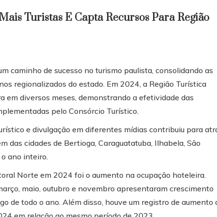
i Mais Turistas E Capta Recursos Para Região
r um caminho de sucesso no turismo paulista, consolidando as
nos regionalizados do estado. Em 2024, a Região Turística
ra em diversos meses, demonstrando a efetividade das
mplementadas pelo Consórcio Turístico.
rístico e divulgação em diferentes mídias contribuiu para atr
m das cidades de Bertioga, Caraguatatuba, Ilhabela, São
o ano inteiro.
itoral Norte em 2024 foi o aumento na ocupação hoteleira.
março, maio, outubro e novembro apresentaram crescimento
ngo de todo o ano. Além disso, houve um registro de aumento 
024 em relação ao mesmo período de 2023.