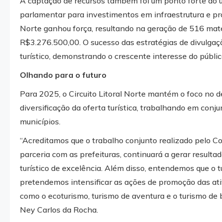
A captação de recursos também foi um ponto forte do
parlamentar para investimentos em infraestrutura e prom
Norte ganhou força, resultando na geração de 516 matér
R$3.276.500,00. O sucesso das estratégias de divulgação
turístico, demonstrando o crescente interesse do públi
Olhando para o futuro
Para 2025, o Circuito Litoral Norte mantém o foco no 
diversificação da oferta turística, trabalhando em con
municípios.
“Acreditamos que o trabalho conjunto realizado pelo Con
parceria com as prefeituras, continuará a gerar resulta
turístico de excelência. Além disso, entendemos que o 
pretendemos intensificar as ações de promoção das ativi
como o ecoturismo, turismo de aventura e o turismo de b
Ney Carlos da Rocha.