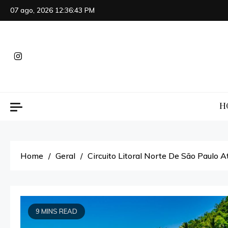
Skip
07 ago, 2026
12:36:44 PM
to
content
H
Home
Geral
Circuito Litoral Norte De São Paulo 
9 MINS READ