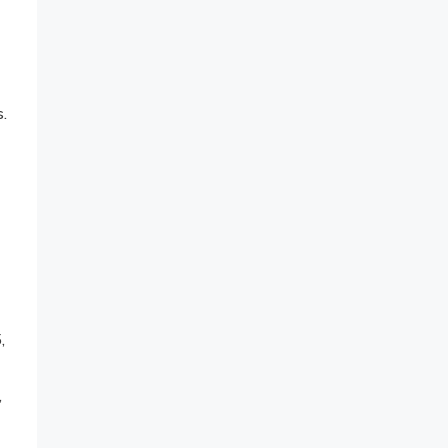
.
,
,