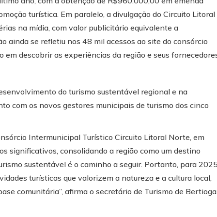
 último ano, com a obtenção de R$960.000,00 em emenda
oção turística. Em paralelo, a divulgação do Circuito Litoral
ias na mídia, com valor publicitário equivalente a
 ainda se refletiu nos 48 mil acessos ao site do consórcio
co em descobrir as experiências da região e seus fornecedores
desenvolvimento do turismo sustentável regional e na
junto com os novos gestores municipais de turismo dos cinco
sórcio Intermunicipal Turístico Circuito Litoral Norte, em
dos significativos, consolidando a região como um destino
turismo sustentável é o caminho a seguir. Portanto, para 2025
dades turísticas que valorizem a natureza e a cultura local,
ase comunitária”, afirma o secretário de Turismo de Bertioga