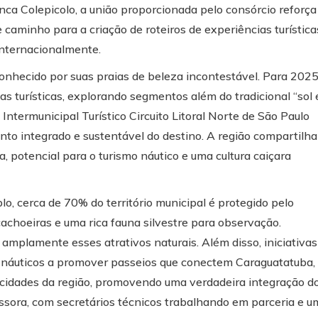
ca Colepicolo, a união proporcionada pelo consórcio reforça
caminho para a criação de roteiros de experiências turística
internacionalmente.
onhecido por suas praias de beleza incontestável. Para 2025
tas turísticas, explorando segmentos além do tradicional “sol 
Intermunicipal Turístico Circuito Litoral Norte de São Paulo
o integrado e sustentável do destino. A região compartilha
, potencial para o turismo náutico e uma cultura caiçara
o, cerca de 70% do território municipal é protegido pelo
 cachoeiras e uma rica fauna silvestre para observação.
amplamente esses atrativos naturais. Além disso, iniciativas
náuticos a promover passeios que conectem Caraguatatuba,
s cidades da região, promovendo uma verdadeira integração d
ssora, com secretários técnicos trabalhando em parceria e u