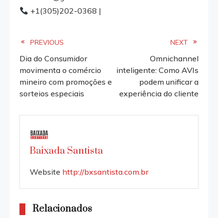
+1(305)202-0368 |
Read
PREVIOUS
NEXT
Dia do Consumidor
Omnichannel
more
movimenta o comércio
inteligente: Como AVIs
mineiro com promoções e
podem unificar a
articles
sorteios especiais
experiência do cliente
Baixada Santista
Website
http://bxsantista.com.br
Relacionados